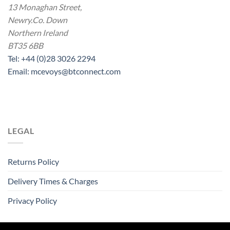
13 Monaghan Street,
Newry.Co. Down
Northern Ireland
BT35 6BB
Tel: +44 (0)28 3026 2294
Email: mcevoys@btconnect.com
LEGAL
Returns Policy
Delivery Times & Charges
Privacy Policy