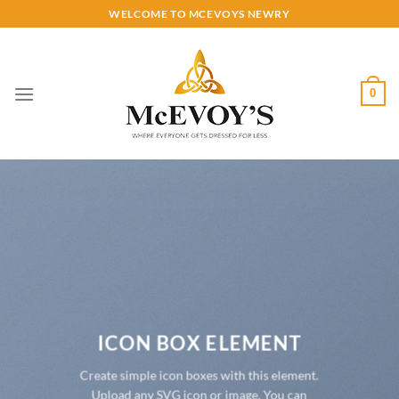
Skip
WELCOME TO MCEVOYS NEWRY
to
content
0
ICON BOX ELEMENT
Create simple icon boxes with this element.
Upload any SVG icon or image. You can